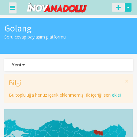
Golang
Soru cevap paylaşım platformu
Yeni
×
Bilgi
Bu topluluğa henüz içerik eklenmemiş, ilk içeriği sen
ekle!