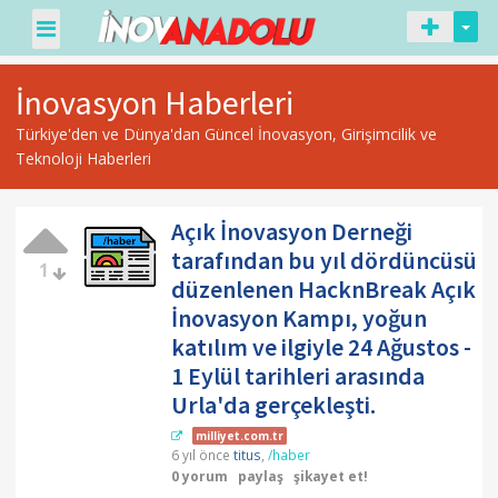
İnovasyon Haberleri
Türkiye'den ve Dünya'dan Güncel İnovasyon, Girişimcilik ve
Teknoloji Haberleri
Açık İnovasyon Derneği
tarafından bu yıl dördüncüsü
1
düzenlenen HacknBreak Açık
İnovasyon Kampı, yoğun
katılım ve ilgiyle 24 Ağustos -
1 Eylül tarihleri arasında
Urla'da gerçekleşti.
milliyet.com.tr
6 yıl önce
titus
,
/haber
0 yorum
paylaş
şikayet et!