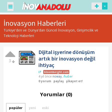
İnovasyon Haberleri
Türkiye'den ve Dünya'dan Güncel İnovasyon, Girişimcilik ve
Teknoloji Haberleri
Dijital işyerine dönüşüm
artık bir inovasyon değil
3
ihtiyaç
bloomberght.com
4 yıl önce
noway
,
/haber
0 yorum
paylaş
şikayet et!
Yorumlar (0)
popüler
yeni
eski