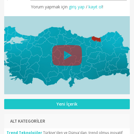
Yorum yapmak için
giriş yap
/
kayıt ol
!
Yeni İçerik
ALT KATEGORİLER
Trend Teknolojiler
Türkiye'den ve Dünya'dan, trend olmuş inovatif