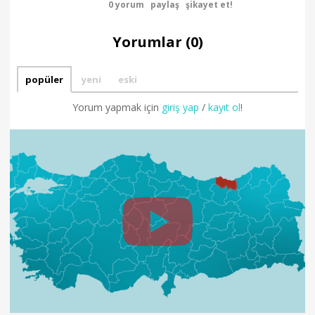
0 yorum
paylaş
şikayet et!
Yorumlar (0)
popüler
yeni
eski
Yorum yapmak için
giriş yap
/
kayıt ol
!