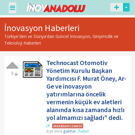
İnovasyon Haberleri
Türkiye'den ve Dünya'dan Güncel İnovasyon, Girişimcilik ve
Teknoloji Haberleri
Technocast Otomotiv
Yönetim Kurulu Başkan
4
Yardımcısı F. Murat Öney, Ar-
Ge ve inovasyon
yatırımlarına öncelik
vermenin küçük ev aletleri
alanında kısa zamanda hızlı
yol almamızı sağladı” dedi.
stendustri.com.tr
6 yıl önce
gabhar
,
/haber