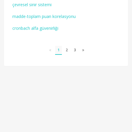
çevresel sinir sistemi
madde-toplam puan korelasyonu
cronbach alfa güvenirliği
1
2
3