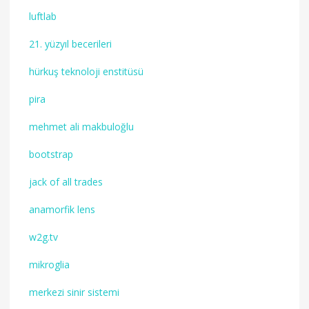
luftlab
21. yüzyıl becerileri
hürkuş teknoloji enstitüsü
pira
mehmet ali makbuloğlu
bootstrap
jack of all trades
anamorfik lens
w2g.tv
mikroglia
merkezi sinir sistemi