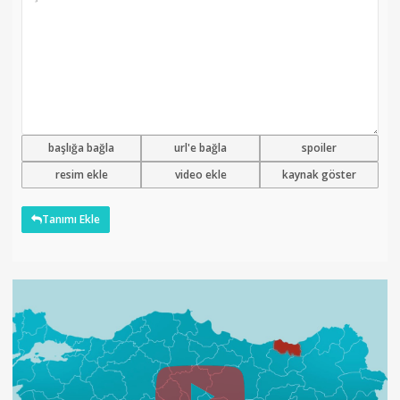
başlığa bağla
url'e bağla
spoiler
resim ekle
video ekle
kaynak göster
Tanımı Ekle