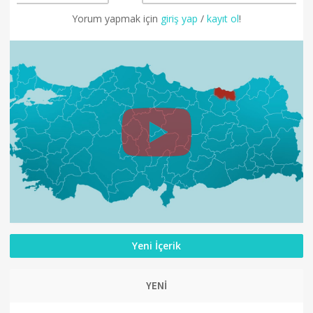
Yorum yapmak için
giriş yap
/
kayıt ol
!
Yeni İçerik
YENİ