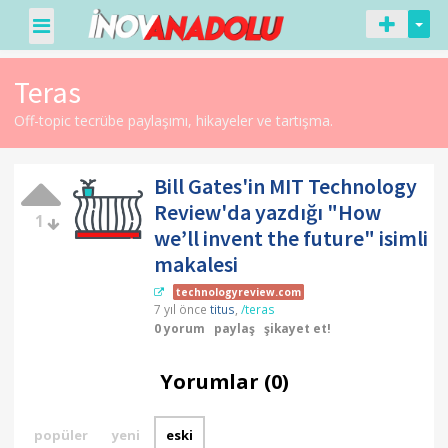
Teras
Off-topic tecrübe paylaşımı, hikayeler ve tartışma.
Bill Gates'in MIT Technology
Review'da yazdığı "How
1
we’ll invent the future" isimli
makalesi
technologyreview.com
7 yıl önce
titus
,
/teras
0 yorum
paylaş
şikayet et!
Yorumlar (0)
popüler
yeni
eski