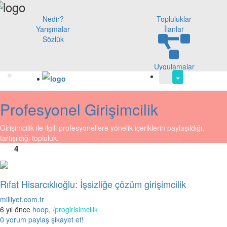
Nedir?
Topluluklar
Yarışmalar
İlanlar
Sözlük
Uygulamalar
Profesyonel Girişimcilik
Girişimcilik ile ilgili profesyonellere yönelik içeriklerin paylaşıldığı,
tartışıldığı topluluk.
4
Rıfat Hisarcıklıoğlu: İşsizliğe çözüm girişimcilik
milliyet.com.tr
6 yıl önce
hoop
,
/progirisimcilik
0 yorum
paylaş
şikayet et!