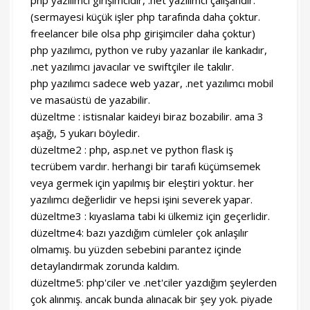
php yazılımcı girişimcidir, .net yazılımcı çalışandır.
(sermayesi küçük işler php tarafında daha çoktur.
freelancer bile olsa php girişimciler daha çoktur)
php yazılımcı, python ve ruby yazanlar ile kankadır,
.net yazılımcı javacılar ve swiftçiler ile takılır.
php yazılımcı sadece web yazar, .net yazılımcı mobil
ve masaüstü de yazabilir.
düzeltme : istisnalar kaideyi biraz bozabilir. ama 3
aşağı, 5 yukarı böyledir.
düzeltme2 : php, asp.net ve python flask iş
tecrübem vardır. herhangi bir tarafı küçümsemek
veya germek için yapılmış bir eleştiri yoktur. her
yazılımcı değerlidir ve hepsi işini severek yapar.
düzeltme3 : kıyaslama tabi ki ülkemiz için geçerlidir.
düzeltme4: bazı yazdığım cümleler çok anlaşılır
olmamış. bu yüzden sebebini parantez içinde
detaylandırmak zorunda kaldım.
düzeltme5: php'ciler ve .net'ciler yazdığım şeylerden
çok alınmış. ancak bunda alınacak bir şey yok. piyade