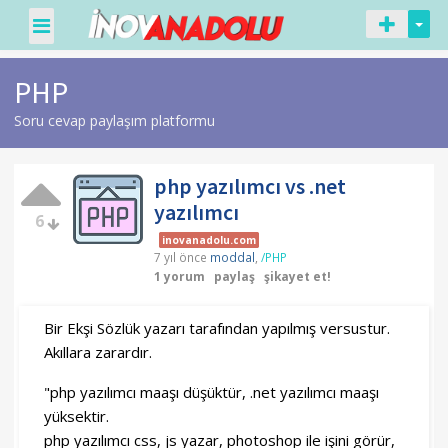
PHP
Soru cevap paylaşım platformu
php yazılımcı vs .net
yazılımcı
6
inovanadolu.com
7 yıl önce
moddal
,
/PHP
1 yorum
paylaş
şikayet et!
Bir Ekşi Sözlük yazarı tarafından yapılmış versustur.
Akıllara zarardır.
"php yazılımcı maaşı düşüktür, .net yazılımcı maaşı
yüksektir.
php yazılımcı css, js yazar, photoshop ile işini görür,