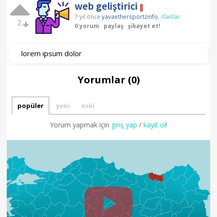
web geliştirici
7 yıl önce
yavaethersportzinfo
,
/ilanlar
2
0 yorum
paylaş
şikayet et!
lorem ipsum dolor
Yorumlar (0)
popüler
yeni
eski
Yorum yapmak için
giriş yap
/
kayıt ol
!