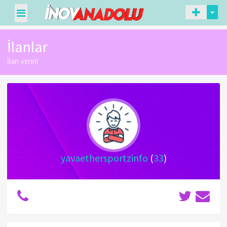
İlanlar
İlan verin!
yavaethersportzinfo
(
33
)