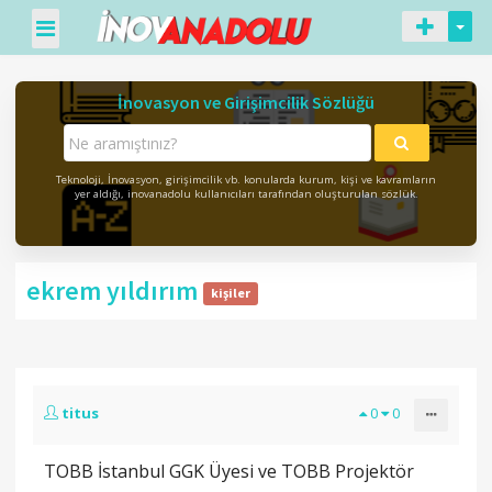
İnovasyon ve Girişimcilik Sözlüğü
Teknoloji, İnovasyon, girişimcilik vb. konularda kurum, kişi ve kavramların
yer aldığı, inovanadolu kullanıcıları tarafından oluşturulan sözlük.
ekrem yıldırım
kişiler
titus
0
0
TOBB İstanbul GGK Üyesi ve TOBB Projektör