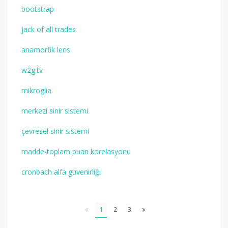
bootstrap
jack of all trades
anamorfik lens
w2g.tv
mikroglia
merkezi sinir sistemi
çevresel sinir sistemi
madde-toplam puan korelasyonu
cronbach alfa güvenirliği
1
2
3