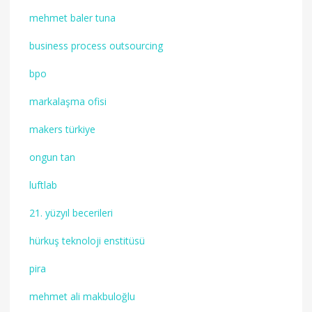
mehmet baler tuna
business process outsourcing
bpo
markalaşma ofisi
makers türkiye
ongun tan
luftlab
21. yüzyıl becerileri
hürkuş teknoloji enstitüsü
pira
mehmet ali makbuloğlu