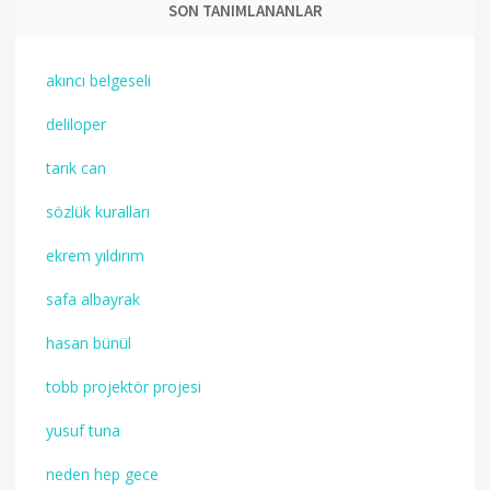
SON TANIMLANANLAR
akıncı belgeseli
deliloper
tarık can
sözlük kuralları
ekrem yıldırım
safa albayrak
hasan bünül
tobb projektör projesi
yusuf tuna
neden hep gece